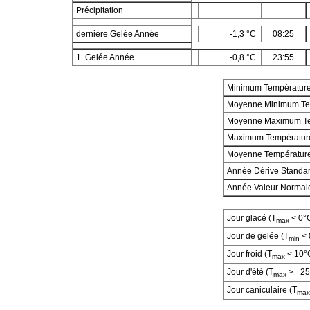
Précipitation
dernière Gelée Année
-1,3 °C
08:25
1. Gelée Année
-0,8 °C
23:55
Minimum Températur
Moyenne Minimum Te
Moyenne Maximum T
Maximum Températur
Moyenne Températur
Année Dérive Standa
Année Valeur Norma
Jour glacé (T
< 0°
max
Jour de gelée (T
< 
min
Jour froid (T
< 10°
max
Jour d'été (T
>= 25
max
Jour caniculaire (T
max