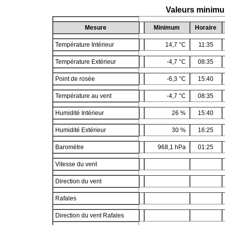
Valeurs minim
Mesure
Minimum
Horaire
Température Intérieur
14,7 °C
11:35
Température Extérieur
-4,7 °C
08:35
Point de rosée
-6,3 °C
15:40
Température au vent
-4,7 °C
08:35
Humidité Intérieur
26 %
15:40
Humidité Extérieur
30 %
16:25
Baromètre
968,1 hPa
01:25
Vitesse du vent
Direction du vent
Rafales
Direction du vent Rafales