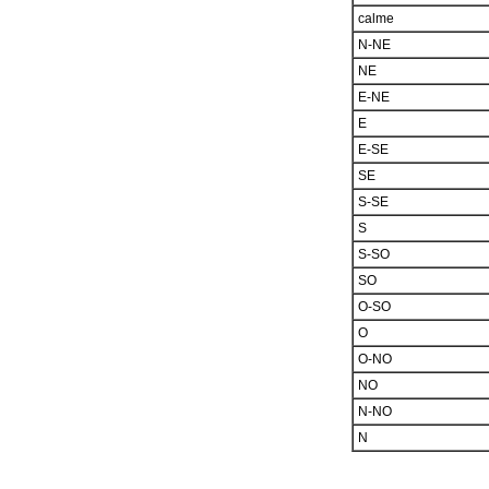
calme
N-NE
NE
E-NE
E
E-SE
SE
S-SE
S
S-SO
SO
O-SO
O
O-NO
NO
N-NO
N