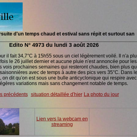
ud et estival sans répit et surtout sans pluie
Edito N° 4973 du lundi 3 août 2026
ur il fait 34,7°C à 15h55 sous un ciel légèrement voilé. Il n'a plu
fois le 26 juillet dernier et aucune pluie n'est annoncée pour les
s vois prochaines semaines qui resteront chaudes, bien plus q
saisonnières avec de temps à autre des pics vers 35°C. Dans l
 on dit qu'on est sous une bulle anticyclonique qui respire avec
légères variations mais sans changement notable de temps.
os précédents
situation détaillée d'hier
La photo du jour
Lien vers la webcam en
streaming