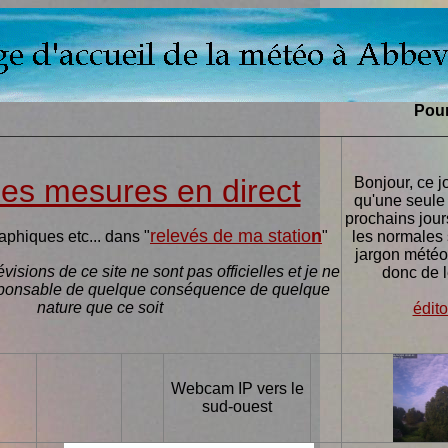
Poursuite d'un temps cha
es mesures en direct
Bonjour, ce jo
qu'une seule 
prochains jour
relevés de ma statio
n
aphiques etc... dans "
"
les normales 
jargon météo,
visions de ce site ne sont pas officielles et je ne
donc de 
sponsable de quelque conséquence de quelque
nature que ce soit
é
dit
Webcam IP vers le
sud-ouest